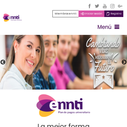
Miembros ennti
Iniciar sesión
Registro
Menú
La mejor forma